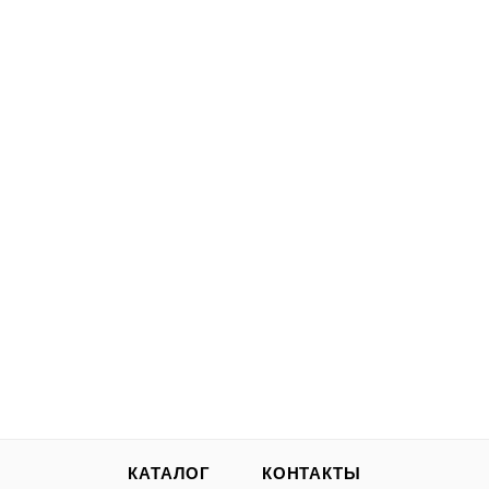
БИО-комплекс Стимулятор РОСТА и ИММУНИТЕТА, ТМ
МАГ, 50г [16]
★
★
★
★
★
4.7
22 отзыва
Есть в наличии
270
₽
/шт
В КОРЗИНУ
КАТАЛОГ
КОНТАКТЫ