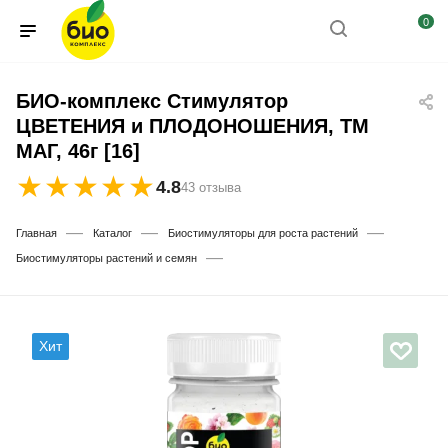
0
БИО-комплекс Стимулятор
ЦВЕТЕНИЯ и ПЛОДОНОШЕНИЯ, ТМ
МАГ, 46г [16]
★
★
★
★
★
4.8
43 отзыва
—
—
—
Главная
Каталог
Биостимуляторы для роста растений
—
Биостимуляторы растений и семян
Хит