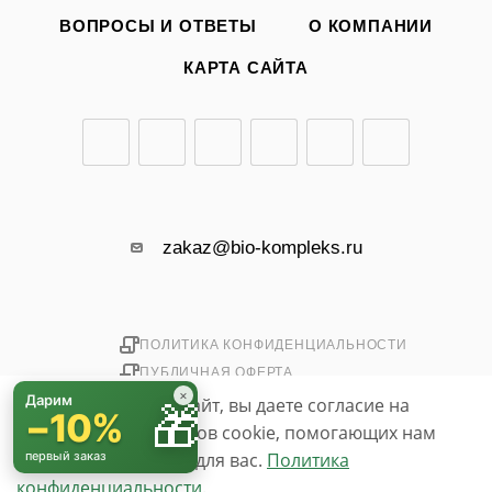
ВОПРОСЫ И ОТВЕТЫ
О КОМПАНИИ
КАРТА САЙТА
zakaz@bio-kompleks.ru
ПОЛИТИКА КОНФИДЕНЦИАЛЬНОСТИ
ПУБЛИЧНАЯ ОФЕРТА
×
Дарим
Используя данный сайт, вы даете согласие на
🎁
−10%
использование файлов cookie, помогающих нам
2026 © «БИО-комплекс»
simpo.biz
сделать его удобнее для вас.
первый заказ
Политика
конфиденциальности.