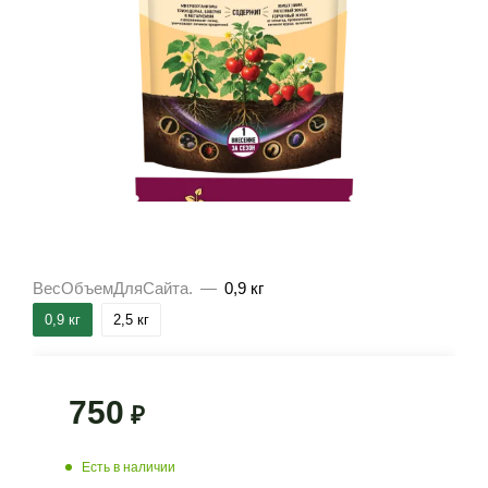
ВесОбъемДляСайта.
—
0,9 кг
0,9 кг
2,5 кг
750
₽
Есть в наличии