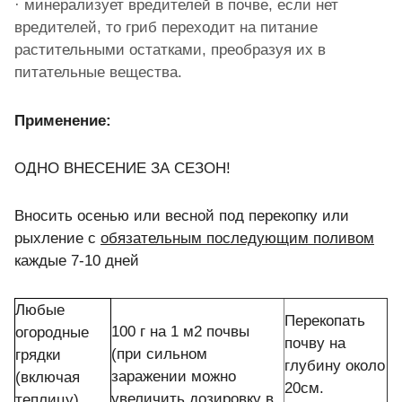
·
минерализует вредителей в почве, если нет
вредителей, то гриб переходит на питание
растительными остатками, преобразуя их в
питательные вещества.
Применение:
ОДНО ВНЕСЕНИЕ ЗА СЕЗОН!
Вносить осенью или весной под перекопку или
рыхление с
обязательным последующим поливом
каждые 7-10 дней
Любые
Перекопать
100 г на 1 м2 почвы
огородные
почву на
(при сильном
грядки
глубину около
заражении можно
(включая
20см.
увеличить дозировку в
теплицу)