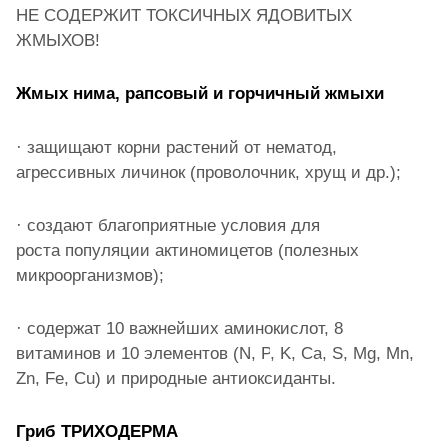
НЕ СОДЕРЖИТ ТОКСИЧНЫХ ЯДОВИТЫХ
ЖМЫХОВ!
Жмых нима, рапсовый и горчичный жмыхи
·
защищают корни растений от нематод,
агрессивных личинок (проволочник, хрущ и др.);
·
создают благоприятные условия для
роста популяции актиномицетов (полезных
микроорганизмов);
·
содержат 10 важнейших аминокислот, 8
витаминов и 10 элементов (
N
,
P
,
K
,
Ca
,
S
,
Mg
,
Mn
,
Zn
,
Fe
,
Cu
) и природные антиоксиданты.
Гриб ТРИХОДЕРМА