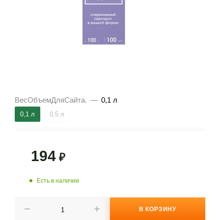
ВесОбъемДляСайта.
—
0,1 л
0,1 л
0,5 л
194
₽
Есть в наличии
В КОРЗИНУ