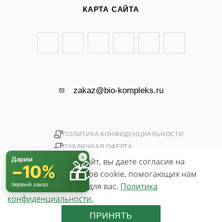
КАРТА САЙТА
zakaz@bio-kompleks.ru
ПОЛИТИКА КОНФИДЕНЦИАЛЬНОСТИ
ПУБЛИЧНАЯ ОФЕРТА
×
Дарим
Используя данный сайт, вы даете согласие на
🎁
−10%
использование файлов cookie, помогающих нам
2026 © «БИО-комплекс»
simpo.biz
сделать его удобнее для вас.
первый заказ
Политика
конфиденциальности.
До бесплатной доставки осталось
3 000 ₽
ПРИНЯТЬ