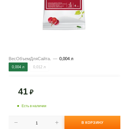
ВесОбъемДляСайта.
—
0,004 л
0,004 л
0,012 л
41
₽
Есть в наличии
В КОРЗИНУ