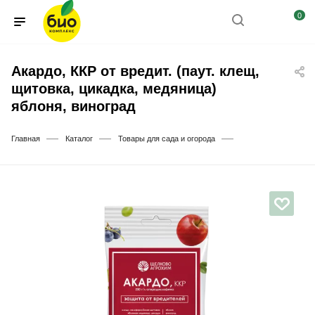
0
Акардо, ККР от вредит. (паут. клещ,
щитовка, цикадка, медяница)
яблоня, виноград
—
—
—
Главная
Каталог
Товары для сада и огорода