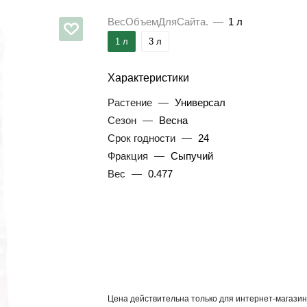
ВесОбъемДляСайта.
—
1 л
1 л
3 л
Характеристики
Растение
—
Универсал
Сезон
—
Весна
Срок годности
—
24
Фракция
—
Сыпучий
Вес
—
0.477
Цена действительна только для интернет-магазин