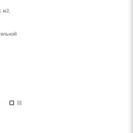
1 м2,
тельной
—