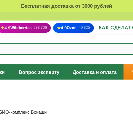
Бесплатная доставка от 3000 рублей
КАК СДЕЛАТ
★
4.9
Wildberries
★
4.9
Ozon
· 233 706
· 49 325
жи
Вопрос эксперту
Доставка и оплата
БИО-комплекс Бокаши