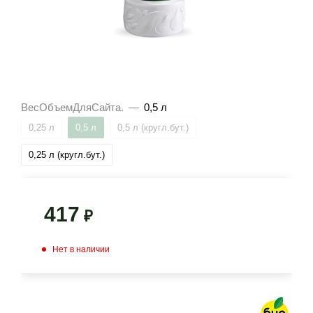
ВесОбъемДляСайта.
—
0,5 л
0,25 л
0,5 л
0,5 л (кругл.бут.)
0,25 л (кругл.бут.)
417
₽
Нет в наличии