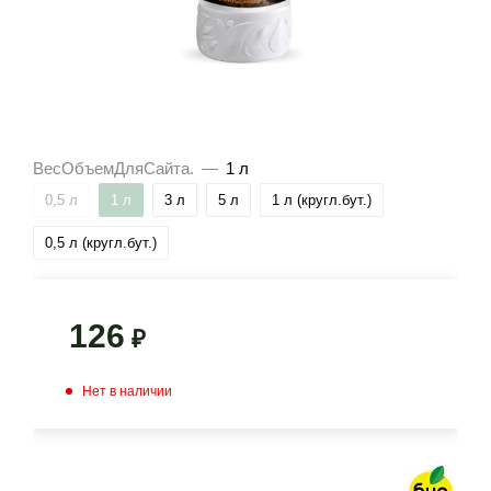
ВесОбъемДляСайта.
—
1 л
0,5 л
1 л
3 л
5 л
1 л (кругл.бут.)
0,5 л (кругл.бут.)
126
₽
Нет в наличии