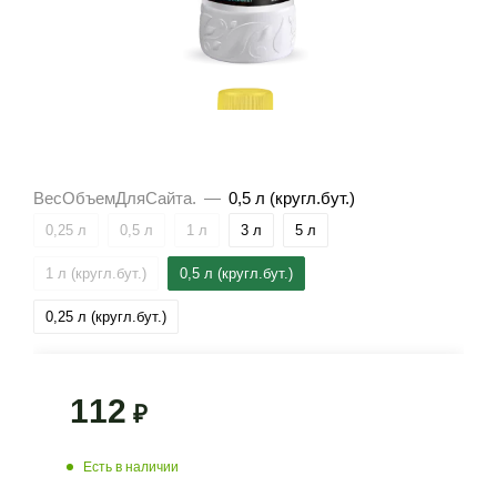
ВесОбъемДляСайта.
—
0,5 л (кругл.бут.)
0,25 л
0,5 л
1 л
3 л
5 л
1 л (кругл.бут.)
0,5 л (кругл.бут.)
0,25 л (кругл.бут.)
112
₽
Есть в наличии