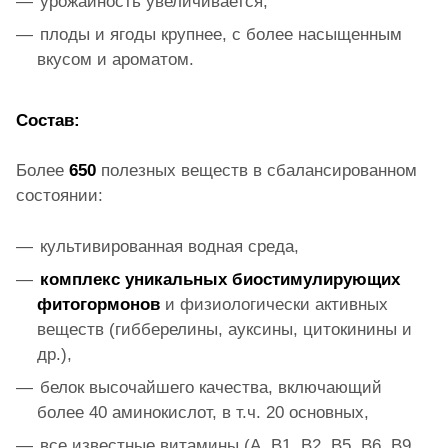
урожайность увеличивается;
плоды и ягоды крупнее, с более насыщенным
вкусом и ароматом.
Состав:
Более
650
полезных веществ в сбалансированном
состоянии:
культивированная водная среда,
комплекс уникальных биостимулирующих
фитогормонов
и физиологически активных
веществ (гибберелины, ауксины, цитокинины и
др.),
белок высочайшего качества, включающий
более 40 аминокислот, в т.ч. 20 основных,
все известные витамины (А, В1, В2, В5, В6, В9,