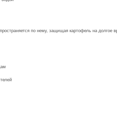
спространяется по нему, защищая картофель на долгое в
дам
ителей