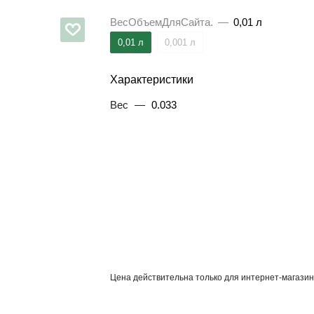
ВесОбъемДляСайта.
—
0,01 л
0,01 л
0,001 л
Характеристики
Вес
—
0.033
Цена действительна только для интернет-магазин