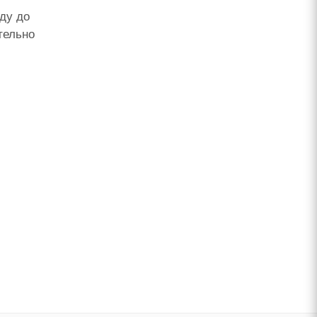
ду до
тельно