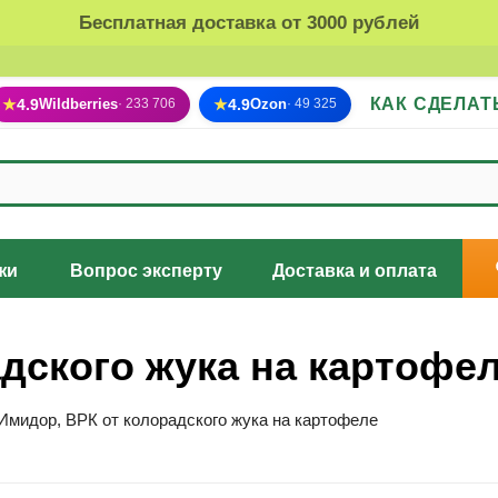
Бесплатная доставка от 3000 рублей
КАК СДЕЛАТ
★
4.9
Wildberries
★
4.9
Ozon
· 233 706
· 49 325
жи
Вопрос эксперту
Доставка и оплата
дского жука на картофе
Имидор, ВРК от колорадского жука на картофеле