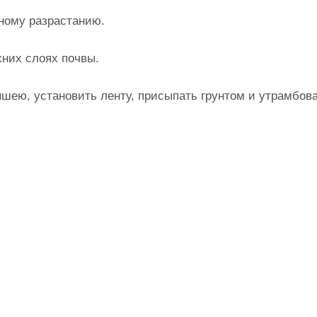
ному разрастанию.
хних слоях почвы.
ншею, установить ленту, присыпать грунтом и утрамбова