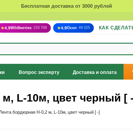
Бесплатная доставка от 3000 рублей
КАК СДЕЛАТ
★
4.9
Wildberries
★
4.9
Ozon
· 233 706
· 49 325
жи
Вопрос эксперту
Доставка и оплата
м, L-10м, цвет черный [ -
Лента бордюрная H-0,2 м, L-10м, цвет черный [ -]