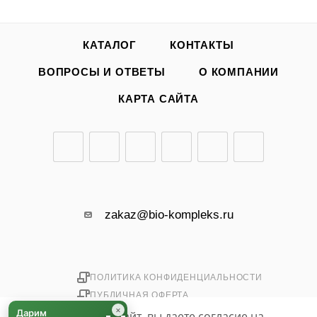
КАТАЛОГ
КОНТАКТЫ
ВОПРОСЫ И ОТВЕТЫ
О КОМПАНИИ
КАРТА САЙТА
zakaz@bio-kompleks.ru
ПОЛИТИКА КОНФИДЕНЦИАЛЬНОСТИ
ПУБЛИЧНАЯ ОФЕРТА
×
Дарим
Используя данный сайт, вы даете согласие на