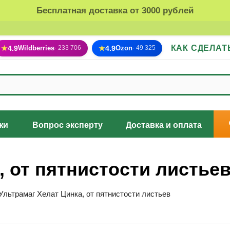
Бесплатная доставка от 3000 рублей
КАК СДЕЛАТ
★
4.9
Wildberries
★
4.9
Ozon
· 233 706
· 49 325
жи
Вопрос эксперту
Доставка и оплата
, от пятнистости листье
Ультрамаг Хелат Цинка, от пятнистости листьев