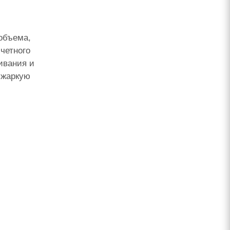
объема,
четного
ивания и
 жаркую