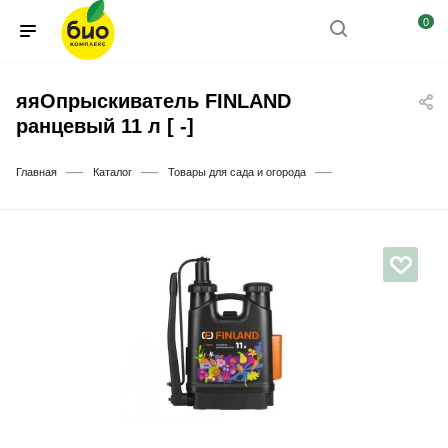
0
яяОпрыскиватель FINLAND
ранцевый 11 л [ -]
—
—
—
Главная
Каталог
Товары для сада и огорода