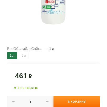
ВесОбъемДляСайта.
—
1 л
1 л
5 л
461
₽
Есть в наличии
В КОРЗИНУ