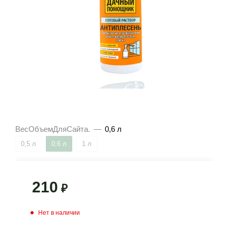
ВесОбъемДляСайта.
—
0,6 л
0,5 л
0,6 л
1 л
210
₽
Нет в наличии