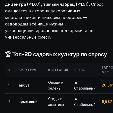
дицентра (×1.67), тимьян чабрец (×1.51)
. Спрос
смещается в сторону декоративных
многолетников и нишевых плодовых —
садоводам всё чаще нужны
узкоспециализированные подкормки, а не
универсальные смеси.
🏆 Топ-20 садовых культур по спросу
ЗАПРО
#
КУЛЬТУРА
КАТЕГОРИЯ
ТРЕНД
МЕС
Овощи и
🔥
1
арбуз
26,56
зелень
Стабильный
Ягоды и
🔥
2
крыжовник
9,587
экзотика
Стабильный