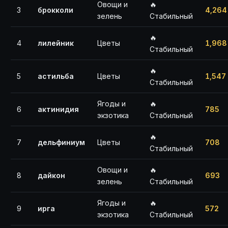
Овощи и
🔥
3
брокколи
4,264
зелень
Стабильный
🔥
4
лилейник
Цветы
1,968
Стабильный
🔥
5
астильба
Цветы
1,547
Стабильный
Ягоды и
🔥
6
актинидия
785
экзотика
Стабильный
🔥
7
дельфиниум
Цветы
708
Стабильный
Овощи и
🔥
8
дайкон
693
зелень
Стабильный
Ягоды и
🔥
9
ирга
572
экзотика
Стабильный