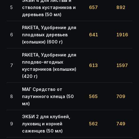
ЭКБИ 4 для листвы и
5
стволов кустарников и
657
892
деревьев (50 мл)
РАКЕТА, Удобрение для
6
плодовых деревьев
641
1916
(колышки) (600 г)
РАКЕТА, Удобрение для
плодово-ягодных
7
613
1597
кустарников (колышки)
(420 г)
МАГ Средство от
8
паутинного клеща (50
565
709
мл)
ЭКБИ 2 для клубней,
9
луковиц и корней
562
749
саженцев (50 мл)