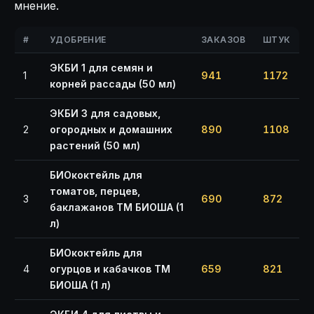
мнение.
#
УДОБРЕНИЕ
ЗАКАЗОВ
ШТУК
ЭКБИ 1 для семян и
1
941
1172
корней рассады (50 мл)
ЭКБИ 3 для садовых,
2
огородных и домашних
890
1108
растений (50 мл)
БИОкоктейль для
томатов, перцев,
3
690
872
баклажанов ТМ БИОША (1
л)
БИОкоктейль для
4
огурцов и кабачков ТМ
659
821
БИОША (1 л)