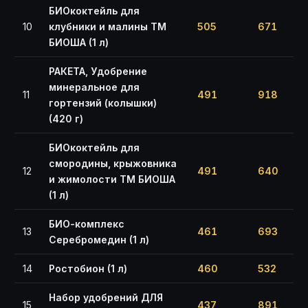
БИОкоктейль для
10
клубники и малины ТМ
505
671
БИОША (1 л)
РАКЕТА, Удобрение
минеральное для
11
491
918
гортензий (колышки)
(420 г)
БИОкоктейль для
смородины, крыжовника
12
491
640
и жимолости ТМ БИОША
(1 л)
БИО-комплекс
13
461
693
Серебромедин (1 л)
14
Ростобион (1 л)
460
532
Набор удобрений ДЛЯ
15
437
891