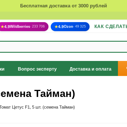
Бесплатная доставка от 3000 рублей
КАК СДЕЛАТ
★
4.9
Wildberries
★
4.9
Ozon
· 233 706
· 49 325
жи
Вопрос эксперту
Доставка и оплата
(семена Тайман)
Томат Цетус F1, 5 шт. (семена Тайман)