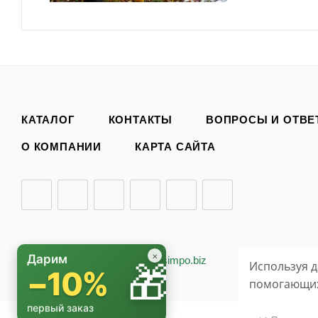
КАТАЛОГ
КОНТАКТЫ
ВОПРОСЫ И ОТВЕ
О КОМПАНИИ
КАРТА САЙТА
×
Дарим
2026 © «БИО-комплекс»
simpo.biz
🎁
Используя д
−10%
помогающих 
первый заказ