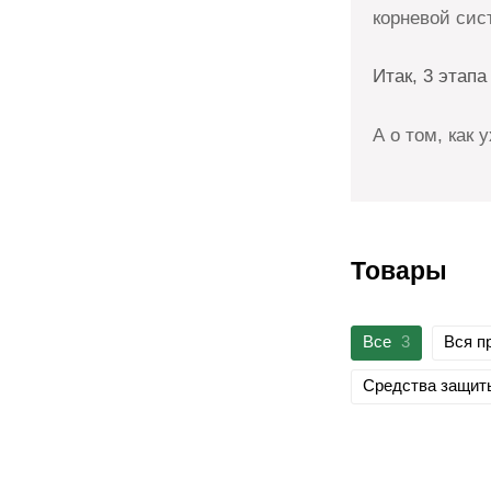
корневой сис
Итак, 3 этап
А о том, как
Товары
Все
3
Вся п
Средства защит