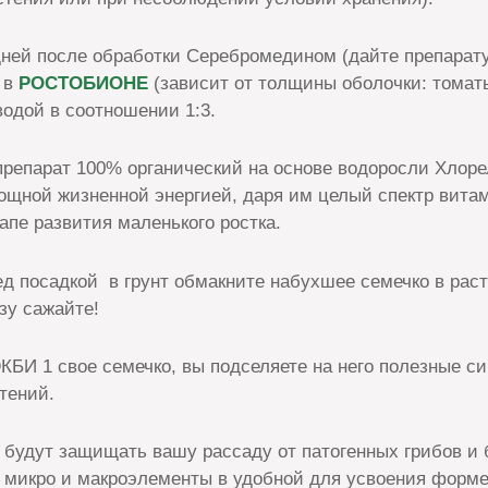
дней после обработки Серебромедином (дайте препарату
в в
РОСТОБИОНЕ
(зависит от толщины оболочки: томаты
водой в соотношении 1:3.
препарат 100% органический на основе водоросли Хлоре
ощной жизненной энергией, даря им целый спектр витам
апе развития маленького ростка.
д посадкой в грунт обмакните набухшее семечко в рас
зу сажайте!
КБИ 1 свое семечко, вы подселяете на него полезные 
стений.
 будут защищать вашу рассаду от патогенных грибов и 
микро и макроэлементы в удобной для усвоения форме