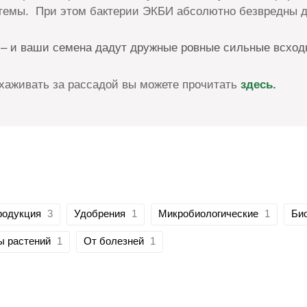
темы. При этом бактерии ЭКБИ абсолютно безвредны д
а – и ваши семена дадут дружные ровные сильные всход
 ухаживать за рассадой вы можете прочитать
здесь.
родукция
3
Удобрения
1
Микробиологические
1
Би
ы растений
1
От болезней
1