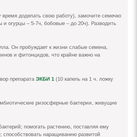
 время доделать свою работу), замочите семечко
 и огурцы – 5-7ч, бобовые – до 20ч). Разводить
лла. Он пробуждает к жизни слабые семена,
инов и фитонцидов, что крайне важно на
твор препарата
ЭКБИ 1
(10 капель на 1 ч. ложку
симбиотические ризосферные бактерии, живущие
бактерий; помогать растению, поставляя ему
; способствовать наращиванию развитой