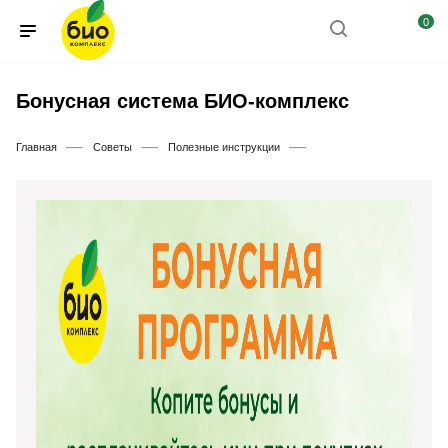
0
Бонусная система БИО-комплекс
—
—
—
Главная
Советы
Полезные инструкции