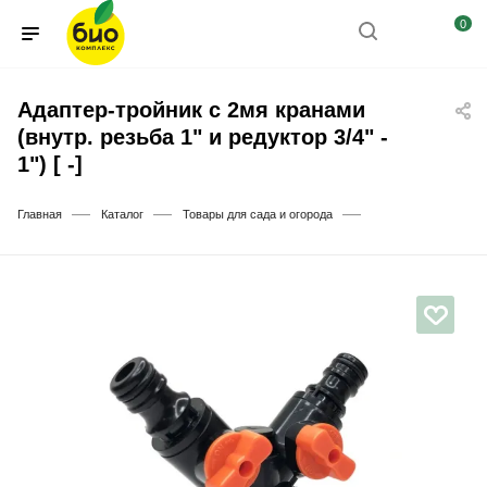
0
Адаптер-тройник с 2мя кранами
(внутр. резьба 1" и редуктор 3/4" -
1") [ -]
—
—
—
Главная
Каталог
Товары для сада и огорода