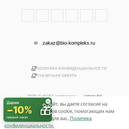
zakaz@bio-kompleks.ru
ПОЛИТИКА КОНФИДЕНЦИАЛЬНОСТИ
ПУБЛИЧНАЯ ОФЕРТА
2026 © «БИО-комплекс»
simpo.biz
×
Дарим
Используя данный сайт, вы даете согласие на
🎁
−10%
использование файлов cookie, помогающих нам
сделать его удобнее для вас.
первый заказ
Политика
конфиденциальности.
До бесплатной доставки осталось
3 000 ₽