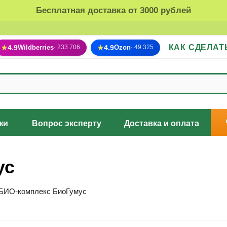
Бесплатная доставка от 3000 рублей
КАК СДЕЛАТ
★
4.9
Wildberries
★
4.9
Ozon
· 233 706
· 49 325
жи
Вопрос эксперту
Доставка и оплата
ус
БИО-комплекс БиоГумус