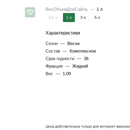
ВесОбъемДляСайта.
—
1 л
0,5 л
1 л
3 л
5 л
Характеристики
Сезон
—
Весна
Состав
—
Комплексное
Срок годности
—
36
Фракция
—
Жидкий
Вес
—
1.09
Цена действительна только для интернет-магазин