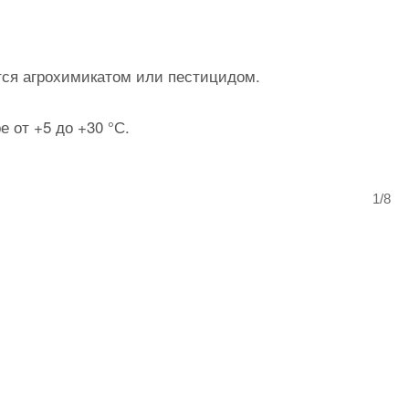
ется агрохимикатом или пестицидом.
 от +5 до +30 °С.
1/8