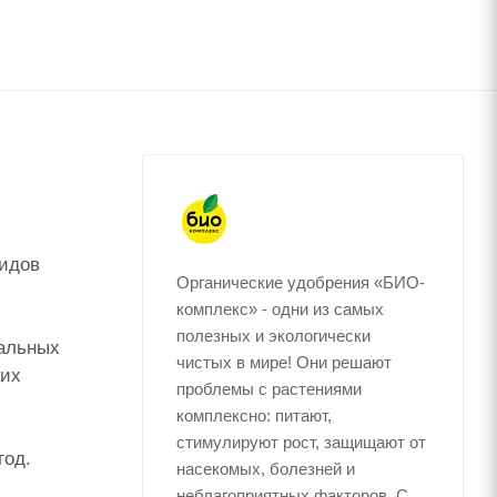
видов
Органические удобрения «БИО-
комплекс» - одни из самых
полезных и экологически
ральных
чистых в мире! Они решают
ких
проблемы с растениями
комплексно: питают,
стимулируют рост, защищают от
год.
насекомых, болезней и
неблагоприятных факторов. С