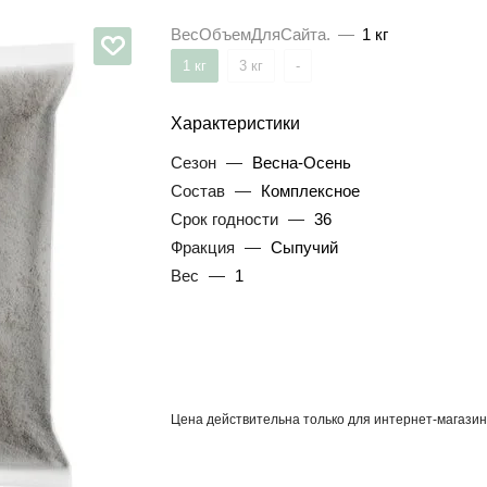
ВесОбъемДляСайта.
—
1 кг
1 кг
3 кг
-
Характеристики
Сезон
—
Весна-Осень
Состав
—
Комплексное
Срок годности
—
36
Фракция
—
Сыпучий
Вес
—
1
Цена действительна только для интернет-магазин