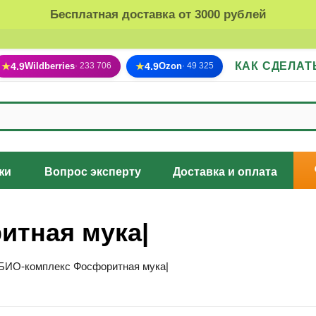
Бесплатная доставка от 3000 рублей
КАК СДЕЛАТ
★
4.9
Wildberries
★
4.9
Ozon
· 233 706
· 49 325
жи
Вопрос эксперту
Доставка и оплата
итная мука|
БИО-комплекс Фосфоритная мука|