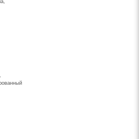
а,
,
ированный