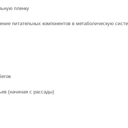
льную пленку
вение питательных компонентов в метаболическую сист
бегов
ьев (начиная с рассады)