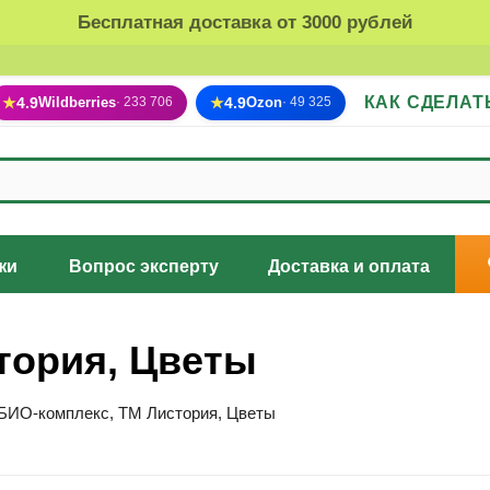
Бесплатная доставка от 3000 рублей
КАК СДЕЛАТ
★
4.9
Wildberries
★
4.9
Ozon
· 233 706
· 49 325
жи
Вопрос эксперту
Доставка и оплата
тория, Цветы
БИО-комплекс, ТМ Листория, Цветы