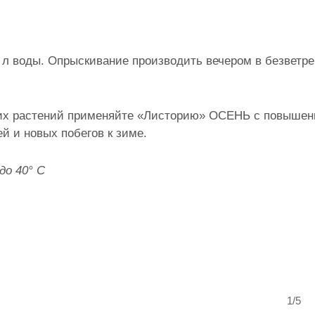
 10 л воды. Опрыскивание производить вечером в безветр
етних растений применяйте «Листорию» ОСЕНЬ с повыше
й и новых побегов к зиме.
до 40° С
1/5