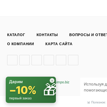
КАТАЛОГ
КОНТАКТЫ
ВОПРОСЫ И ОТВЕ
О КОМПАНИИ
КАРТА САЙТА
×
Дарим
2026 © «БИО-комплекс»
simpo.biz
🎁
Используя д
−10%
помогающих 
первый заказ
📊 Полезное: