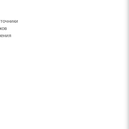
сточники
ков
нения