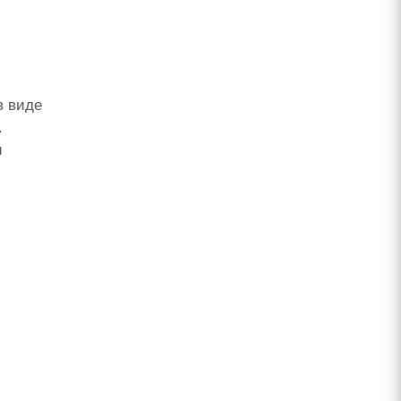
в виде
.
и