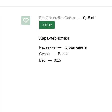
ВесОбъемДляСайта.
—
0,15 кг
0,15 кг
Характеристики
Растение
—
Плоды-цветы
Сезон
—
Весна
Вес
—
0.15