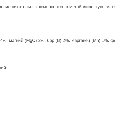
вение питательных компонентов в метаболическую сист
4%, магний (MgO) 2%, бор (В) 2%, марганец (Mn) 1%, ф
ний: