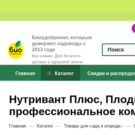
Биоудобрения, которым
доверяют садоводы с
2013 года
Без химии. Для богатого
урожая и здоровой земли
Главная
Каталог
Скидки и распрода
Нутривант Плюс, Плод
профессиональное ко
—
—
—
Главная
Каталог
Товары для сада и огорода