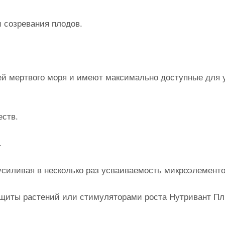
 созревания плодов.
мертвого моря и имеют максимально доступные для 
ств.
го питания.
иливая в несколько раз усваиваемость микроэлементо
иты растений или стимуляторами роста Нутривант П