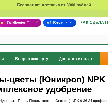
Бесплатная доставка от 3000 рублей
КАК СДЕЛАТ
★
4.9
Wildberries
★
4.9
Ozon
· 233 706
· 49 325
жи
Вопрос эксперту
Доставка и оплата
ы-цветы (Юникроп) NPK 
мплексное удобрение
Нутривант Плюс, Плоды-цветы (Юникроп) NPK 0-36-24 професс