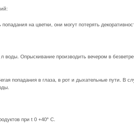
ий:
 попадания на цветки, они могут потерять декоративнос
 10 л воды. Опрыскивание производить вечером в безветр
егая попадания в глаза, в рот и дыхательные пути. В сл
оды.
одуктов при t 0 +40
°
С.