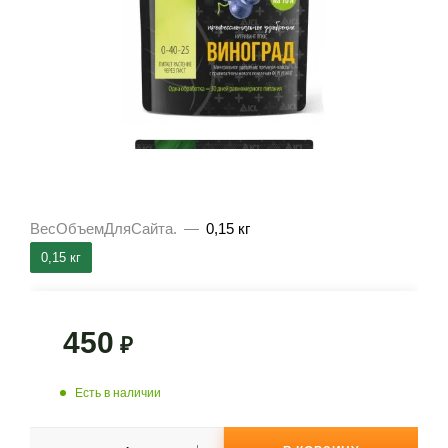
ВесОбъемДляСайта.
—
0,15 кг
0,15 кг
450
₽
Есть в наличии