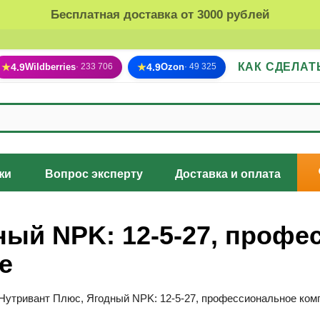
Бесплатная доставка от 3000 рублей
КАК СДЕЛАТ
★
4.9
Wildberries
★
4.9
Ozon
· 233 706
· 49 325
жи
Вопрос эксперту
Доставка и оплата
ный NPK: 12-5-27, профе
е
Нутривант Плюс, Ягодный NPK: 12-5-27, профессиональное ком