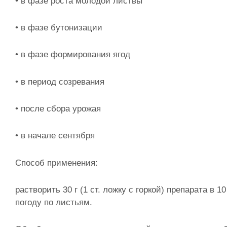
• в фазе роста молодой листвы
• в фазе бутонизации
• в фазе формирования ягод
• в период созревания
• после сбора урожая
• в начале сентября
Способ применения:
растворить 30 г (1 ст. ложку с горкой) препарата в
погоду по листьям.