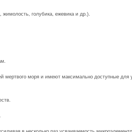
 жимолость, голубика, ежевика и др.).
м.
мертвого моря и имеют максимально доступные для 
ств.
го питания.
иливая в несколько раз усваиваемость микроэлементо