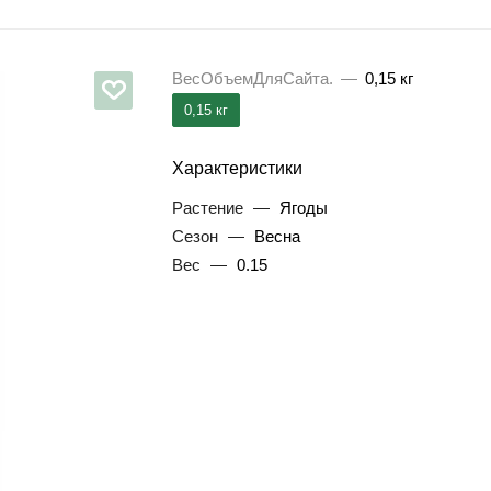
ВесОбъемДляСайта.
—
0,15 кг
0,15 кг
Характеристики
Растение
—
Ягоды
Сезон
—
Весна
Вес
—
0.15