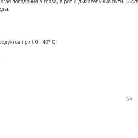
егая попадания в глаза, в рот и дыхательные пути. В сл
оды.
одуктов при t 0 +40
°
С.
.
1/5