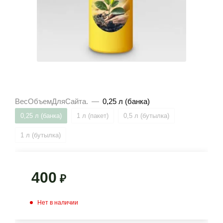
ВесОбъемДляСайта.
—
0,25 л (банка)
0,25 л (банка)
1 л (пакет)
0,5 л (бутылка)
1 л (бутылка)
400
₽
Нет в наличии