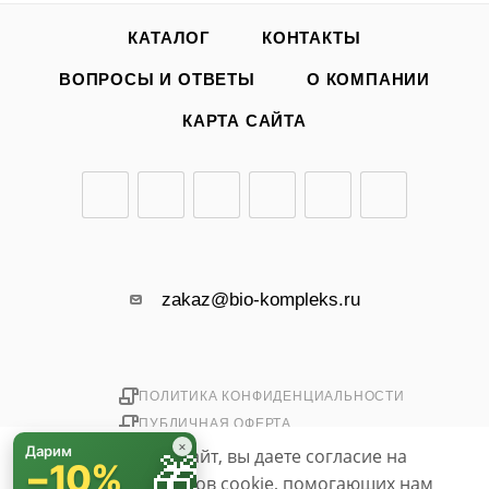
КАТАЛОГ
КОНТАКТЫ
ВОПРОСЫ И ОТВЕТЫ
О КОМПАНИИ
КАРТА САЙТА
zakaz@bio-kompleks.ru
ПОЛИТИКА КОНФИДЕНЦИАЛЬНОСТИ
ПУБЛИЧНАЯ ОФЕРТА
×
Дарим
Используя данный сайт, вы даете согласие на
🎁
−10%
использование файлов cookie, помогающих нам