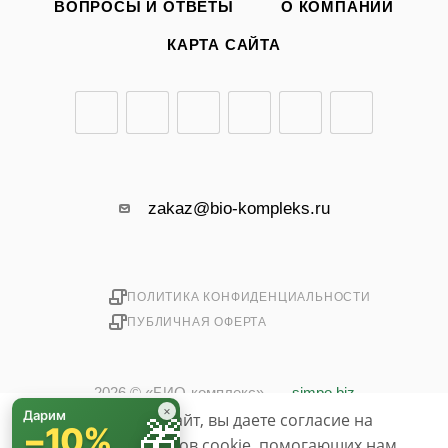
ВОПРОСЫ И ОТВЕТЫ
О КОМПАНИИ
КАРТА САЙТА
zakaz@bio-kompleks.ru
ПОЛИТИКА КОНФИДЕНЦИАЛЬНОСТИ
ПУБЛИЧНАЯ ОФЕРТА
2026 © «БИО-комплекс»
simpo.biz
×
Дарим
Используя данный сайт, вы даете согласие на
🎁
−10%
использование файлов cookie, помогающих нам