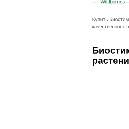
Wildberries
Купить биостим
качественного с
Биости
растен