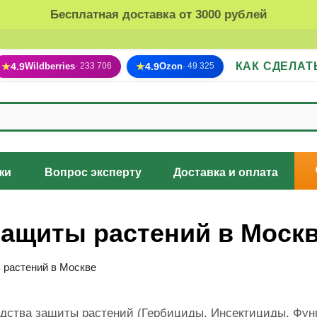
Бесплатная доставка от 3000 рублей
КАК СДЕЛАТ
★
4.9
Wildberries
★
4.9
Ozon
· 233 706
· 49 325
жи
Вопрос эксперту
Доставка и оплата
защиты растений в Моск
 растений в Москве
дства защиты растений (Гербициды, Инсектициды, Фун