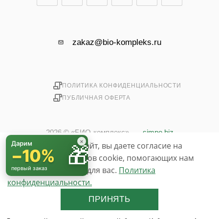
zakaz@bio-kompleks.ru
ПОЛИТИКА КОНФИДЕНЦИАЛЬНОСТИ
ПУБЛИЧНАЯ ОФЕРТА
2026 © «БИО-комплекс»
simpo.biz
×
Дарим
Используя данный сайт, вы даете согласие на
🎁
−10%
использование файлов cookie, помогающих нам
сделать его удобнее для вас.
первый заказ
Политика
конфиденциальности.
До бесплатной доставки осталось
3 000 ₽
ПРИНЯТЬ
📊 Полезное:
Рейтинг спроса на садовые культуры 2026 — что
выращивают и чем подкормить