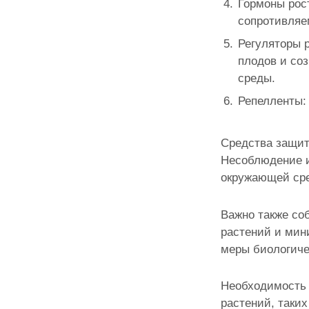
Гормоны рос
сопротивляе
Регуляторы р
плодов и со
среды.
Репелленты: 
Средства защит
Несоблюдение и
окружающей сре
Важно также со
растений и мин
меры биологиче
Необходимость 
растений, таки