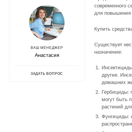
современного с
для повышения 
Купить средства
Существует нес
ВАШ МЕНЕДЖЕР
назначение:
Анастасия
Инсектициды
ЗАДАТЬ ВОПРОС
другие. Инс
домашних ж
Гербициды: 
могут быть 
растений для
Фунгициды: 
распростране