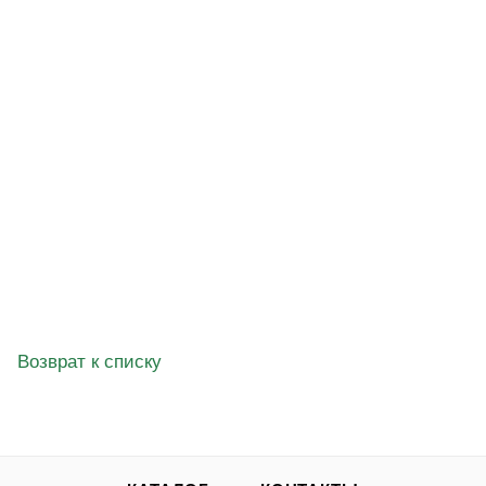
БИО-комплекс Донор, удобрение со свойствами
фунгицида
Есть в наличии
от
105 ₽
ПРЕДЛОЖЕНИЯ ТОВАРА
Возврат к списку