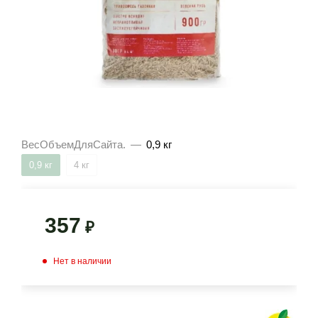
ВесОбъемДляСайта.
—
0,9 кг
0,9 кг
4 кг
357
₽
Нет в наличии