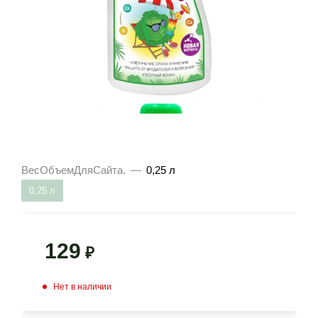
ВесОбъемДляСайта.
—
0,25 л
0,25 л
129
₽
Нет в наличии