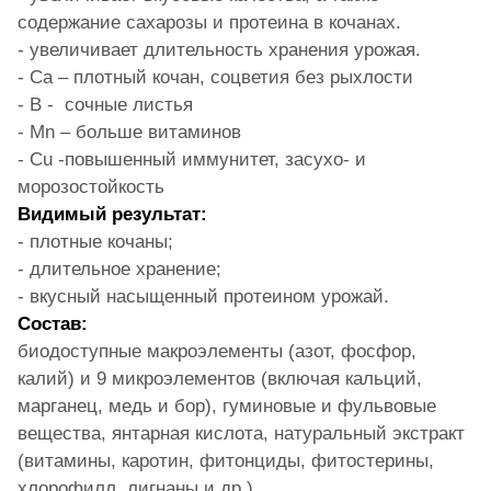
содержание сахарозы и протеина в кочанах.
- увеличивает длительность хранения урожая.
- Ca – плотный кочан, соцветия без рыхлости
- В - сочные листья
- Mn – больше витаминов
- Cu -повышенный иммунитет, засухо- и
морозостойкость
Видимый результат:
- плотные кочаны;
- длительное хранение;
- вкусный насыщенный протеином урожай.
Состав:
биодоступные макроэлементы (азот, фосфор,
калий) и 9 микроэлементов (включая кальций,
марганец, медь и бор), гуминовые и фульвовые
вещества, янтарная кислота, натуральный экстракт
(витамины, каротин, фитонциды, фитостерины,
хлорофилл, лигнаны и др.).