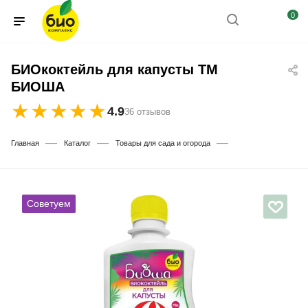
0
БИОкоктейль для капусты ТМ
БИОША
★
★
★
★
★
4.9
36 отзывов
—
—
—
Главная
Каталог
Товары для сада и огорода
Советуем