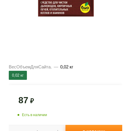
ВесОбъемДляСайта.
—
0,02 кг
0,02 кг
87
₽
Есть в наличии