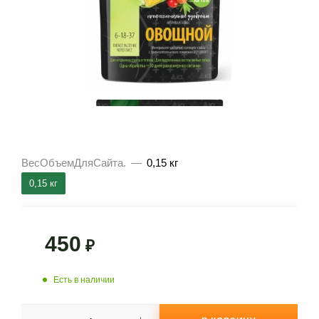
ВесОбъемДляСайта.
—
0,15 кг
0,15 кг
450
₽
Есть в наличии