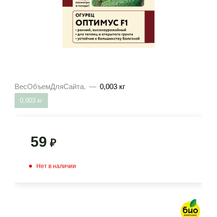
ВесОбъемДляСайта.
—
0,003 кг
0,003 кг
59
₽
Нет в наличии