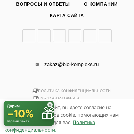
ВОПРОСЫ И ОТВЕТЫ
О КОМПАНИИ
КАРТА САЙТА
zakaz@bio-kompleks.ru
ПОЛИТИКА КОНФИДЕНЦИАЛЬНОСТИ
ПУБЛИЧНАЯ ОФЕРТА
×
Дарим
Используя данный сайт, вы даете согласие на
🎁
−10%
использование файлов cookie, помогающих нам
2026 © «БИО-комплекс»
simpo.biz
сделать его удобнее для вас.
первый заказ
Политика
конфиденциальности.
До бесплатной доставки осталось
3 000 ₽