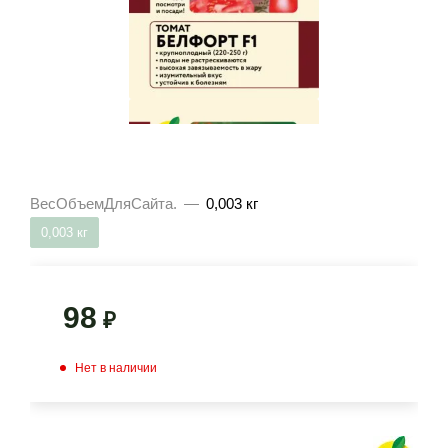
ВесОбъемДляСайта.
—
0,003 кг
0,003 кг
98
₽
Нет в наличии